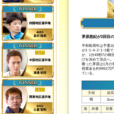
茅原悠紀が2回目
平和島周年は予選1
が1･1･4･2･1
が、1分49秒7の
げを決めて頂点へ。
勝った茅原は1月の
得賞金を約9952
ている。
天候
波高
晴
3cm
着
枠番
登番