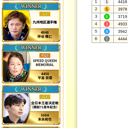
１
4418
２
3978
３
3719
４
4933
５
3942
６
4444