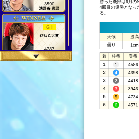
勝った磯部は6月の
4回目の優勝となっ
る。
天候
波高
曇り
1cm
着
枠番
登番
１
4586
２
4398
３
4418
４
3946
５
4734
６
4571