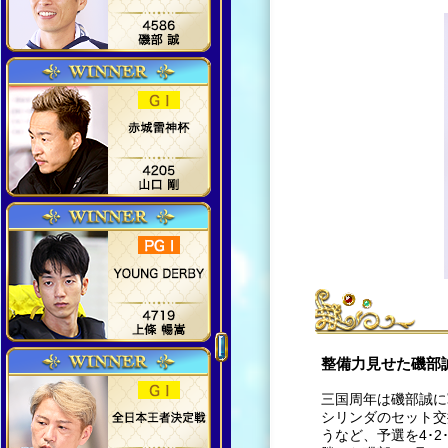
整備力見せた磯部
三国周年は磯部誠に
シリンダのセット交
うなど、予選を4･