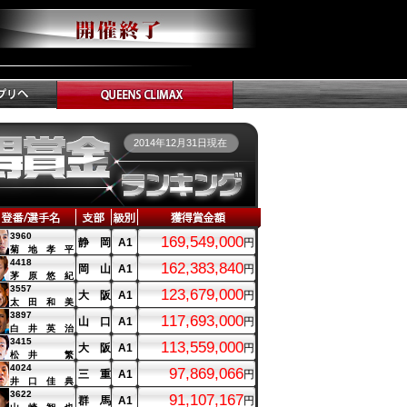
2014年12月31日現在
3960
169,549,000
静 岡
A1
円
菊 地 孝 平
4418
162,383,840
岡 山
A1
円
茅 原 悠 紀
3557
123,679,000
大 阪
A1
円
太 田 和 美
3897
117,693,000
山 口
A1
円
白 井 英 治
3415
113,559,000
大 阪
A1
円
松 井 繁
4024
97,869,066
三 重
A1
円
井 口 佳 典
3622
91,107,167
群 馬
A1
円