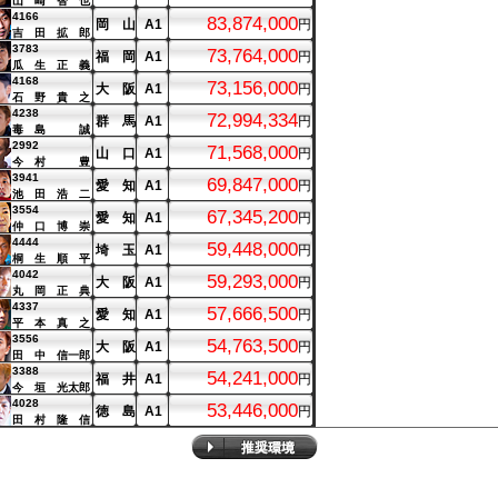
山 崎 智 也
4166
83,874,000
岡 山
A1
円
吉 田 拡 郎
3783
73,764,000
福 岡
A1
円
瓜 生 正 義
4168
73,156,000
大 阪
A1
円
石 野 貴 之
4238
72,994,334
群 馬
A1
円
毒 島 誠
2992
71,568,000
山 口
A1
円
今 村 豊
3941
69,847,000
愛 知
A1
円
池 田 浩 二
3554
67,345,200
愛 知
A1
円
仲 口 博 崇
4444
59,448,000
埼 玉
A1
円
桐 生 順 平
4042
59,293,000
大 阪
A1
円
丸 岡 正 典
4337
57,666,500
愛 知
A1
円
平 本 真 之
3556
54,763,500
大 阪
A1
円
田 中 信一郎
3388
54,241,000
福 井
A1
円
今 垣 光太郎
4028
53,446,000
徳 島
A1
円
田 村 隆 信
3854
51,808,961
兵 庫
A1
円
吉 川 元 浩
3590
51,548,334
東 京
A1
円
濱野谷 憲 吾