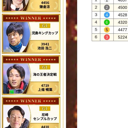
4857
２
4500
３
4528
４
4320
５
4477
６
5224