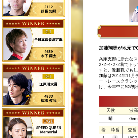
加藤翔馬が地元でG
兵庫支部に新たなス
2･2･4･2･2
すと、優勝戦でも1
加藤は2014年11
ートレースクラシッ
け、今年中にSG初
天候
波高
晴
0cm
着
枠番
登番
１