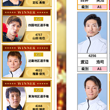
白井 英治
級別
A1
4256
渡辺 浩司
級別
A1