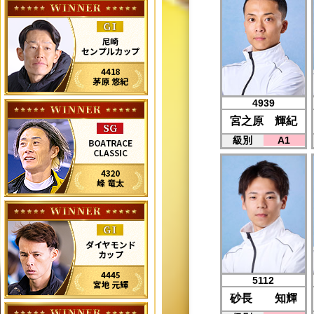
4939
宮之原 輝紀
級別
A1
5112
砂長 知輝