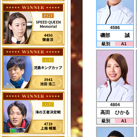
4586
磯部 誠
級別
A1
4804
高田 ひかる
級別
A1