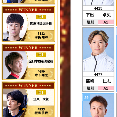
4415
下出 卓矢
級別
A1
4477
篠崎 仁志
級別
A1