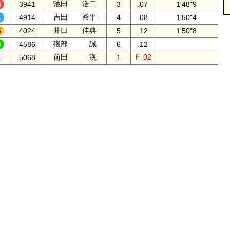
池田 浩二
3941
3
.07
1'48"9
吉田 裕平
4914
4
.08
1'50"4
井口 佳典
4024
5
.12
1'50"8
磯部 誠
4586
6
.12
前田 滉
Ｆ.02
5068
1