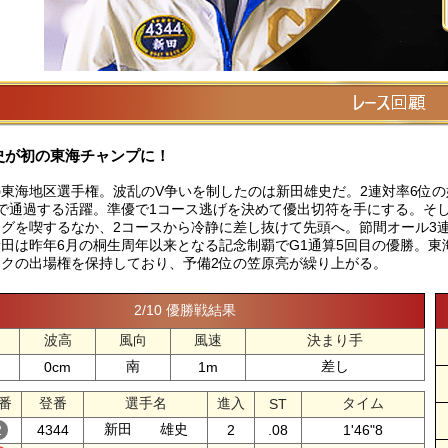
史が初の東海チャンプに！
東海地区選手権。波乱のV争いを制したのは新田雄史だ。2連対率6位の好モー
で通過する活躍。準優で1コース逃げを決めて優出切符を手にする。そし
グを喫するなか、2コースから冷静に差し抜けて先頭へ。節間オール3
田は昨年6月の桐生周年以来となる記念制覇でG1通算5回目の優勝。東
ックの出場権を保持しており、予備2位の笠原亮が繰り上がる。
2/10 優勝戦結果
波高
風向
風速
決まり手
南
差し
0cm
1m
番
登番
選手名
進入
タイム
ST
新田 雄史
4344
2
.08
1'46"8