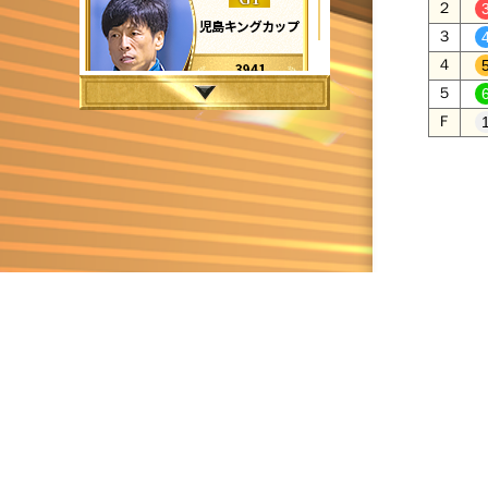
２
３
４
５
Ｆ