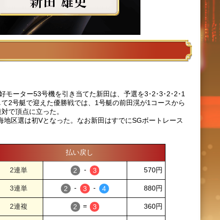
ター53号機を引き当てた新田は、予選を3･2･3･2･2･1
て2号艇で迎えた優勝戦では、1号艇の前田滉が1コースから
連対で頂点に立った。
海地区選は初Vとなった。なお新田はすでにSGボートレース
払い戻し
-
570円
-
-
880円
=
360円