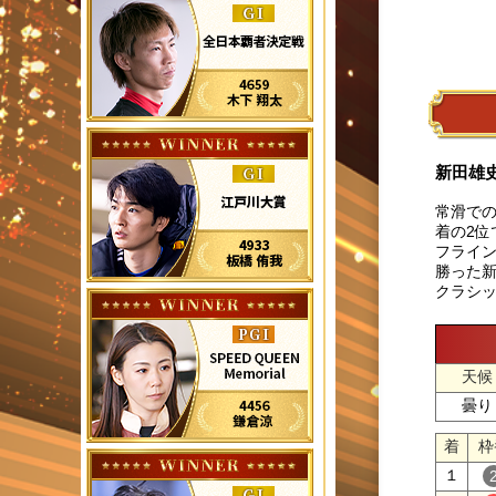
新田雄
常滑での
着の2位
フライン
勝った新
クラシ
天候
曇り
着
枠
１