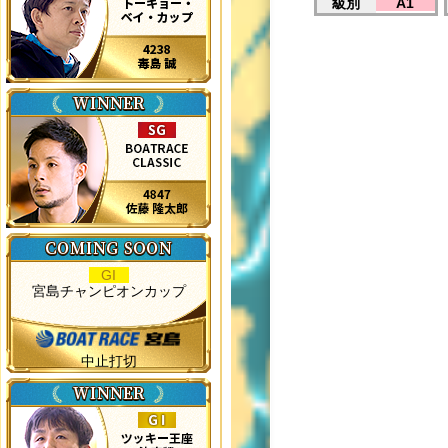
級別
A1
GI
宮島チャンピオンカップ
中止打切