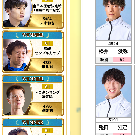
4824
松井 洪弥
級別
A2
5191
飛田 江己