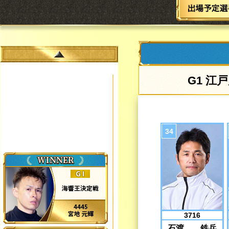
江戸
3716
石渡 鉄兵