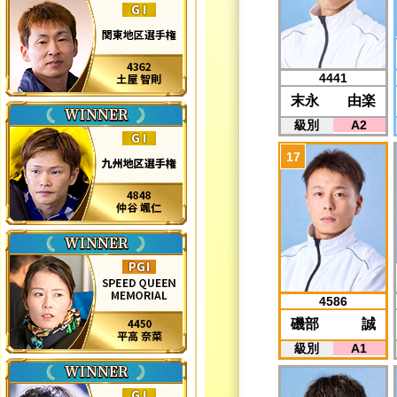
4441
末永 由楽
級別
A2
4586
磯部 誠
級別
A1