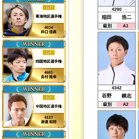
4290
稲田 浩二
級別
A1
4342
谷野 錬志
級別
A2