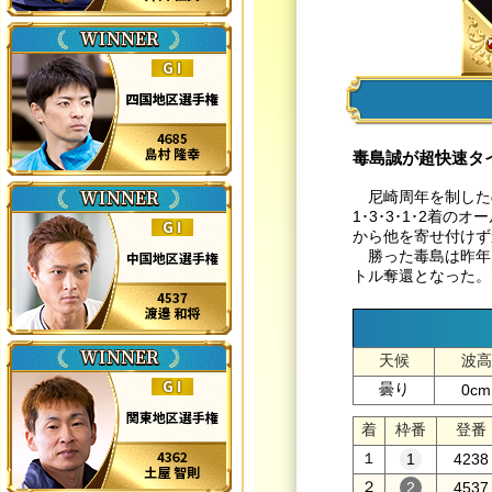
毒島誠が超快速タ
尼崎周年を制したの
1･3･3･1･2
から他を寄せ付けず
勝った毒島は昨年1
トル奪還となった。
天候
波高
曇り
0cm
着
枠番
登番
１
4238
２
4537