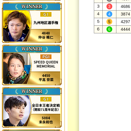
３
4686
４
3874
５
4297
６
4444